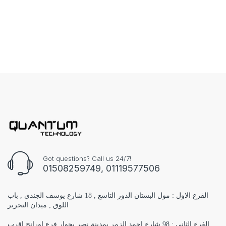
Got questions? Call us 24/7!
01508259749, 01119577506
الفرع الاول : مول البستان الدور التاسع , 18 شارع يوسف الجندي , باب
اللوق , ميدان التحرير
الفرع الثاني : 98 شارع احمد الزمر بمدينة نصر بجوار فرع اورانج اقرب